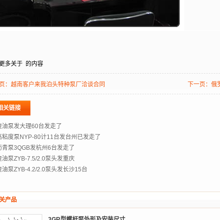
更多关于
的内容
页：
越南客户来我泊头特种泵厂洽谈合同
下一页：
俄
相关链接
渣油泵发大理60台发走了
高粘度泵NYP-80计11台发台州已发走了
沥青泵3QGB发杭州6台发走了
油泵ZYB-7.5/2.0泵头发重庆
油泵ZYB-4.2/2.0泵头发长沙15台
关产品
3GR型螺杆泵外形及安装尺寸