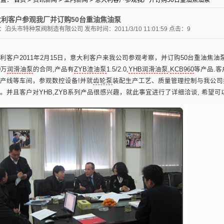
位置：
首页
>
资讯新闻
>
业内新闻
>
意大利客户参观我厂并订购50台重油焦油泵
大利客户参观我厂并订购50台重油焦油泵
：
泊头市特种泵阀制造有限公司
发布时间：2011/3/10 11:01:59 点击：9
利客户2011年2月15日，意大利客户来我公司参观考察，并订购50台重油焦油
0万
润滑油泵
的合同,产品有
ZYB渣油泵
1.5/2.0,
YHB润滑油泵
,
KCB960
等产品.
产线等车间，参观数控设备!并就
齿轮泵
装配生产工艺、质量管理控制与我公司
。并且客户对YHB,ZYB系列产品很感兴趣，就此事宜进行了详细洽谈, 希望可