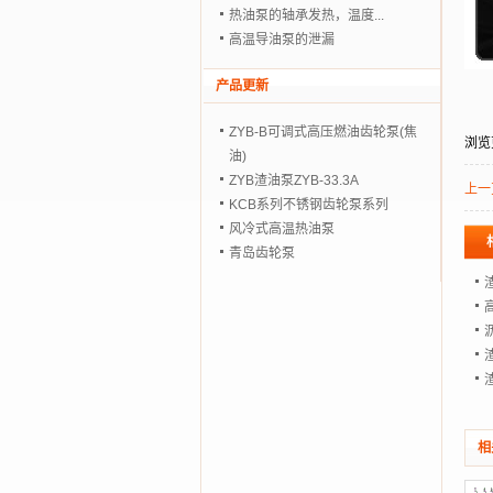
热油泵的轴承发热，温度...
高温导油泵的泄漏
产品更新
ZYB-B可调式高压燃油齿轮泵(焦
浏览
油)
ZYB渣油泵ZYB-33.3A
上一
KCB系列不锈钢齿轮泵系列
风冷式高温热油泵
青岛齿轮泵
渣
渣
相