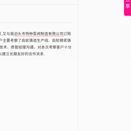
泵,又与我
泊头市特种泵阀制造有限公司
订购
客户主要考察了齿轮铸造生产线、齿轮精密铸
技术、质管经理沟通，对本次考察客户十分
以建立长期友好的合作关系.