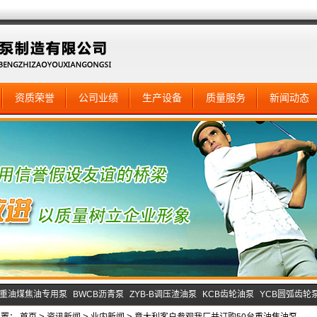
资质荣誉
公司业绩
生产设备
质量服务
新闻动态
B重油煤焦油专用泵
BWCB沥青泵
ZYB-B调压渣油泵
KCB齿轮油泵
YCB圆弧齿轮