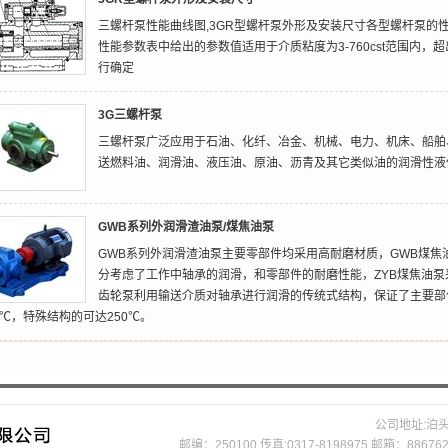
三螺杆泵性能曲线图,3GR型螺杆泵外形及安装尺寸各型螺杆泵的性
性能参数表中给出的参数值适用于介质粘度为3-760cst范围内
行确定
3G三螺杆泵
三螺杆泵广泛应用于石油、化纤、冶金、机械、电力、机床、船舶
送燃料油、润滑油、液压油、原油、沥青及其它类似油的润滑性液
GWB系列外润滑渣油泵/煤焦油泵
GWB系列外润滑渣油泵主要零部件均采用高耐磨材质，GWB煤
分考虑了工作中轴承的润滑，和零部件的耐磨性能，ZYB煤焦油泵
齿轮泵利用输送介质对轴承进行润滑的传统式结构，保证了主要部件
80℃，特殊结构的可达250℃。
公司地址:泊头工
邮编：250100 传真:0317-8198975 邮箱：88676