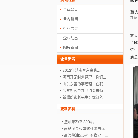
资讯导航
当前
企业公告
意
来源
业内新闻
行业展会
意大
企业动态
了5
图片新闻
造生
满意
企业新闻
2012年越南客户来我...
河南开无封刘经理：你订...
山东东营的李经理：在我...
俄罗斯客户来我泊头市特...
新缰哈密赵先生：你订的...
更新资料
渣油泵ZYB-300机...
高粘度泵和单螺杆泵的优...
高温热油泵运行不稳定，...