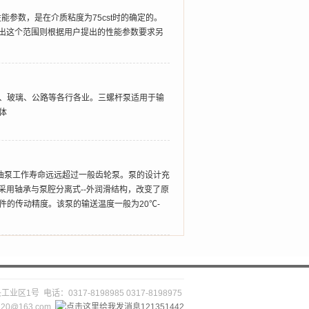
能参数，是在介质粘度为75cst时的确定的。
，超出这个范围则根据用户提出的性能参数要求另
、玻璃、公路等各行各业。三螺杆泵适用于输
体
焦油泵工作寿命远远超过一般齿轮泵。泵的设计充
采用轴承与泵腔分离式--外润滑结构，改变了原
的传动精度。该泵的输送温度一般为20℃-
业区1号 电话：0317-8198985 0317-8198975
220@163.com
121351442