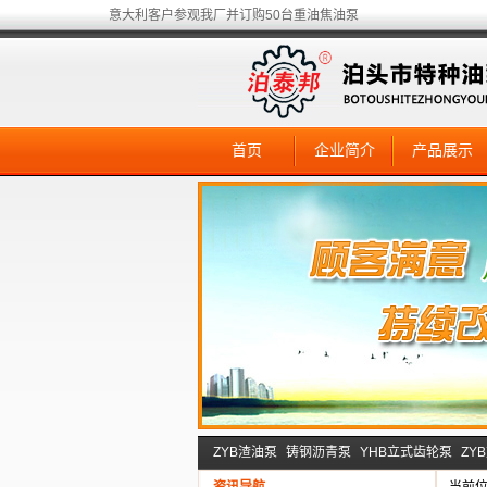
意大利客户参观我厂并订购50台重油焦油泵
首页
企业简介
产品展示
ZYB渣油泵
铸钢沥青泵
YHB立式齿轮泵
ZY