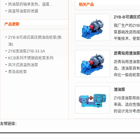
热油泵的轴承发热，温度...
相关产品
高温导油泵的泄漏
ZYB-B可调压
产品更新
我厂生产的ZYB
泵基础改进而成
ZYB-B可调式高压燃油齿轮泵(焦
平衡技术，使泵
油)
ZYB渣油泵ZYB-33.3A
沥青站用渣油泵
KCB系列不锈钢齿轮泵系列
沥青站用渣油泵
风冷式高温热油泵
造。渣油泵具有
青岛齿轮泵
命比一般齿轮泵长
渣油泵
ZYB渣油泵用
率高、适应性强
的设计充分考虑
友情链接：