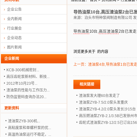
资讯导航
当前位置：
首页
>
资讯新闻
>
行业展会
企业公告
导热油泵10台,高压渣油泵2台已发走
来源：
泊头市特种泵阀制造有限公司
发布
业内新闻
行业展会
导热油泵
10台,
高压渣油泵
2台已发走，
企业动态
图片新闻
浏览更多关于
的内容
企业新闻
上一页：
渣油泵4台,导热油泵1台已发走,
KCB-300机械密封...
高压齿轮泵新材料、新技...
2012年10月23号...
相关链接
渣油泵的性能与工作压力...
渣油泵发大理60台发走了
防伪监管码查询办法20...
渣油泵ZYB-7.5/2.0泵头发重庆
更新资料
渣油泵ZYB-4.2/2.0泵头发长沙15台
高压燃油泵ZYB-2.1/3.5B已发徐
渣油泵ZYB-300机...
齿轮式渣油泵ZYB-12/2.5已订出
高粘度泵和单螺杆泵的优...
高温热油泵运行不稳定，...