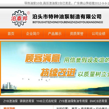
导热油泵10台,高压渣油泵2台已发走，广东佛山李经理2012-9-9-1
首页
企业简介
产品展示
资质荣誉
公司业绩
ZYB渣油泵
铸钢沥青泵
YHB立式齿轮泵
ZYB重油煤焦油专用泵
BWCB沥青泵