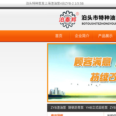
泊头特种泵发上海渣油泵4台ZYB-2.1/3.5B
首页
企业简介
产品展示
ZYB渣油泵
铸钢沥青泵
YHB立式齿轮泵
ZY