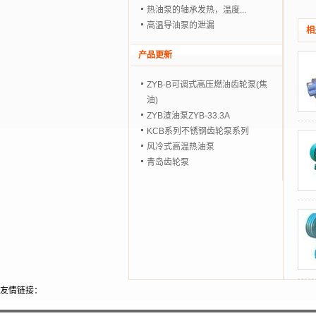
热油泵的轴承发热，温度...
高温导油泵的泄漏
相
产品更新
ZYB-B可调式高压燃油齿轮泵(焦
油)
ZYB渣油泵ZYB-33.3A
KCB系列不锈钢齿轮泵系列
风冷式高温热油泵
青岛齿轮泵
友情链接：