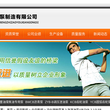
资质荣誉
公司业绩
生产设备
质量服务
新闻动态
B重油煤焦油专用泵
BWCB沥青泵
ZYB-B调压渣油泵
KCB齿轮油泵
YCB圆弧齿轮