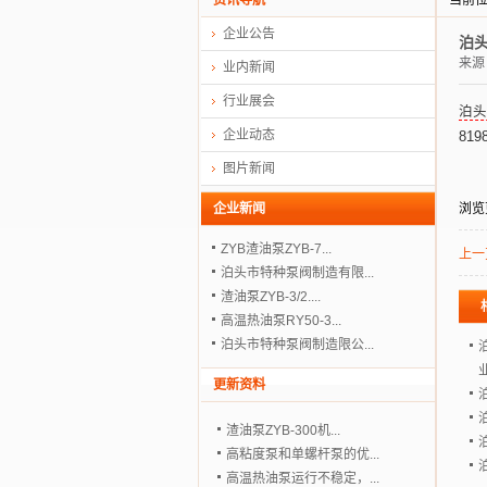
资讯导航
当前
企业公告
泊头
来源
业内新闻
行业展会
泊头
企业动态
819
图片新闻
企业新闻
浏览
ZYB渣油泵ZYB-7...
上一
泊头市特种泵阀制造有限...
渣油泵ZYB-3/2....
高温热油泵RY50-3...
泊头市特种泵阀制造限公...
更新资料
渣油泵ZYB-300机...
高粘度泵和单螺杆泵的优...
高温热油泵运行不稳定，...