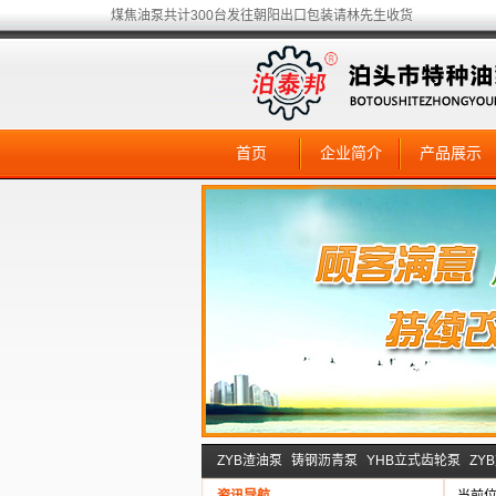
煤焦油泵共计300台发往朝阳出口包装请林先生收货
首页
企业简介
产品展示
ZYB渣油泵
铸钢沥青泵
YHB立式齿轮泵
ZY