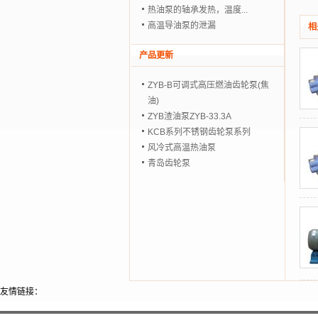
热油泵的轴承发热，温度...
高温导油泵的泄漏
相
产品更新
ZYB-B可调式高压燃油齿轮泵(焦
油)
ZYB渣油泵ZYB-33.3A
KCB系列不锈钢齿轮泵系列
风冷式高温热油泵
青岛齿轮泵
友情链接：