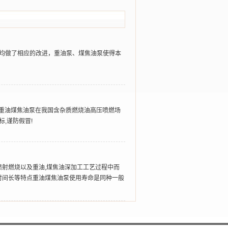
均做了相应的改进，重油泵、煤焦油泵使得本
YB重油煤焦油泵在我国含杂质燃烧油高压喷燃场
,谨防假冒!
喷射燃烧以及重油,煤焦油深加工工艺过程中而
压时间长等特点重油煤焦油泵使用寿命是同种一般