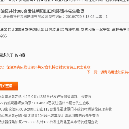
位置：
首页
>
资讯新闻
>
行业展会
>
煤焦油泵共计300台发往朝阳出口包装请林先生
油泵共计300台发往朝阳出口包装请林先生收货
：
泊头市特种泵阀制造有限公司
发布时间：2016/7/29 8:13:02 点击：1
油泵
共计300台发往朝阳,出口包装,配套防爆电机,发票和货一起寄出,请林先生收
8985
更多关于
的内容
页：
保温沥青泵发往涿州共57台机械密封30套请王女士查收
下一页：
沥青站用渣油泵共
相关链接
高温重油泵ZYB-4.2/2.0共计235台已发往安徽省请魏厂长查收
127台燃烧器煤焦油泵ZYB-483.3已发往温州市请雷先生查收
KCB齿轮油泵KCB-200已订出113台发往福建厦门市碳钢材质请徐经理查收
离心热油泵ry65-40-315共104台已装车发走请深圳市的郭先生查收
燃烧器煤焦油泵ZYB-33.3共计138台发往湖北宜昌市请姜经理查收