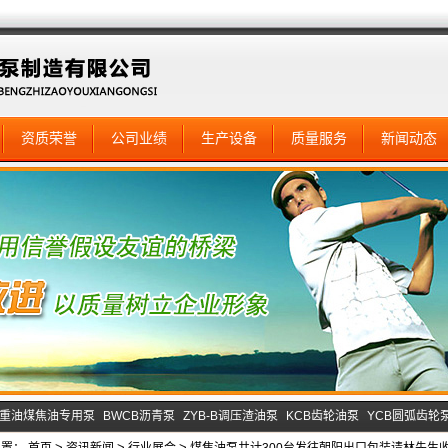
资质荣誉
公司业绩
生产设备
质量服务
新闻动态
B重油煤焦油专用泵
BWCB沥青泵
ZYB-B调压渣油泵
KCB齿轮油泵
YCB圆弧齿轮