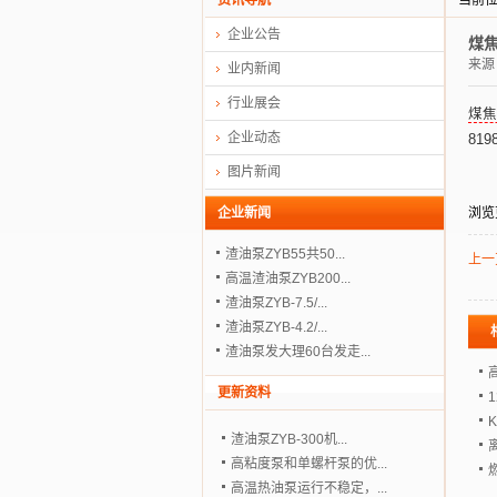
资讯导航
当前
企业公告
煤焦
来源
业内新闻
行业展会
煤焦
企业动态
819
图片新闻
企业新闻
浏览
渣油泵ZYB55共50...
上一
高温渣油泵ZYB200...
渣油泵ZYB-7.5/...
渣油泵ZYB-4.2/...
渣油泵发大理60台发走...
更新资料
渣油泵ZYB-300机...
高粘度泵和单螺杆泵的优...
高温热油泵运行不稳定，...