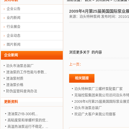
资讯导航
当前位置：
首页
>
资讯新闻
>
行业展会
企业公告
2009年4月第25届美国国际泵
来源：
泊头特种泵阀
发布时间：2010/12
业内新闻
行业展会
企业动态
图片新闻
浏览更多关于
的内容
企业新闻
上一页：
泊头市油泵总装厂
渣油泵的工作性能与参数...
相关链接
渣油泵材质
渣油泵价格
泊头特种泵厂三螺杆泵配套厂家
防伪监管码查询办法
克瑞控股集团来我公司访问泊头市
2009年4月第25届美国国际泵业展
更新资料
泊头市油泵总装厂
渣油泵ZYB-300机...
欢迎广大客户来我公司做客
高粘度泵和单螺杆泵的优...
高温热油泵运行不稳定，...