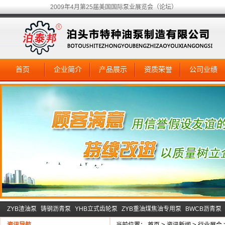
2009年4月第25届美国国际泵业展览会（论坛）
首页
企业简介
产品展示
资质荣誉
公司业绩
ZYB渣油泵
铸钢沥青泵
YHB立式齿轮泵
ZYB重油煤焦油专用泵
BWCB沥青泵